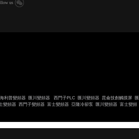
llow us
海利普變頻器
匯川變頻器
西門子PLC
匯川變頻器
昆侖技創觸摸屏
匯
士變頻器
西門子變頻器
富士變頻器
亞隆冷卻泵
匯川變頻器
富士變頻