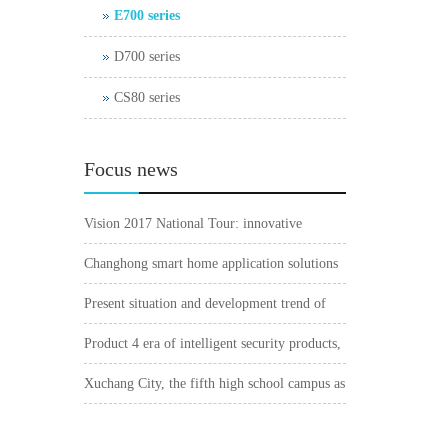
E700 series
D700 series
CS80 series
Focus news
Vision 2017 National Tour: innovative
architecture safe and sustainable
Changhong smart home application solutions
act tough and talk soft watch user pain points"
Present situation and development trend of
Urban Intelligent Transportation
Product 4 era of intelligent security products,
what to think about?
Xuchang City, the fifth high school campus as
the umbra collection control system project