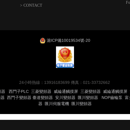
Fo
> CONTACT
滬ICP備10019534號-20
24小時熱線：13916183699 傳真：021-33732662
頻器
西門子PLC
三菱變頻器
威綸通觸摸屏
三菱變頻器
威綸通觸摸屏
頻器
西門子變頻器
臺達變頻器
安川變頻器
匯川變頻器
NOP齒輪泵
富
器
匯川伺服電機
匯川變頻器