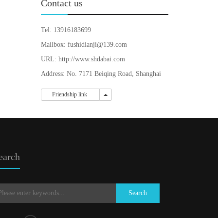
Contact us
Tel: 13916183699
Mailbox: fushidianji@139.com
URL: http://www.shdabai.com
Address: No. 7171 Beiqing Road, Shanghai
Friendship link
Friendship link
earch
Search