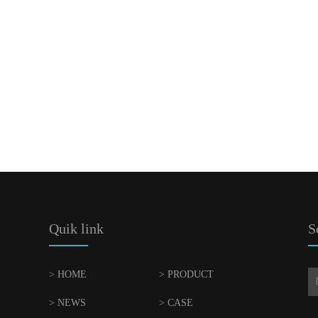
Quik link
S
> HOME
> PRODUCT
> NEWS
> CASE