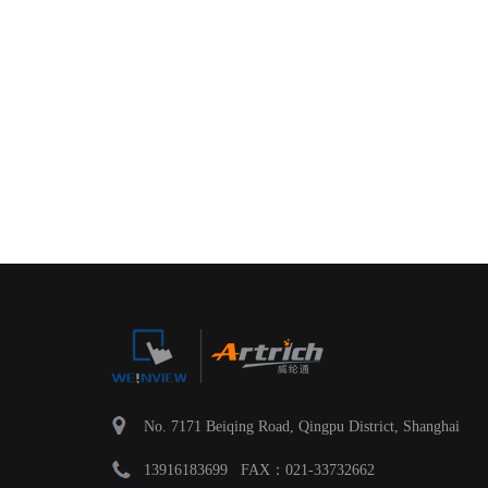
No. 7171 Beiqing Road, Qingpu District, Shanghai
13916183699 FAX：021-33732662