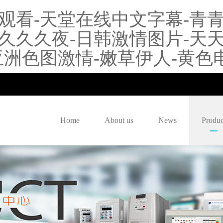
观看-天堂在线中文字幕-青青
久久夜-日韩激情图片-天天天
洲色图激情-嫩草伊人-黄色电
Home
About us
News
Produc