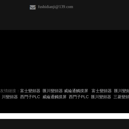
fushidianji@139.com
友情鏈接：
富士變頻器
匯川變頻器
威綸通觸摸屏
富士變頻器
匯川變
川變頻器
西門子PLC
威綸通觸摸屏
西門子PLC
匯川變頻器
三菱變